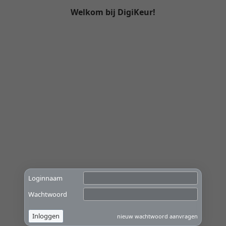
Welkom bij DigiKeur!
Loginnaam
Wachtwoord
Inloggen
nieuw wachtwoord aanvragen