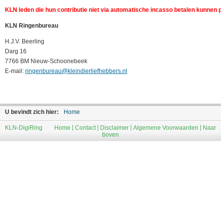
KLN leden die hun contributie niet via automatische incasso betalen kunnen p
KLN Ringenbureau
H.J.V. Beerling
Darg 16
7766 BM Nieuw-Schoonebeek
E-mail:
ringenbureau@kleindierliefhebbers.nl
U bevindt zich hier:
Home
|
|
|
|
KLN-DigiRing
Home
Contact
Disclaimer
Algemene Voorwaarden
Naar
boven